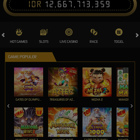
IDR
12,667,713,359
HOT GAMES
SLOTS
LIVE CASINO
RACE
TOGEL
OL
GAME POPULER
GATES OF OLYMPUS POP
TREASURES OF AZTEC
NEZHA 2
MAHJONG MAX
MAHJONG WINS 3 – BLACK SCATTER
MAHJONG WAYS
GATES OF OLYMPUS 1000