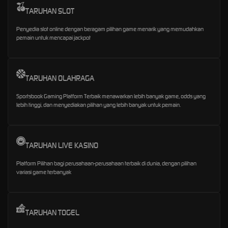
TARUHAN SLOT
Penyedia slot online dengan beragam pilihan game menarik yang memudahkan
pemain untuk mencapai jackpot
TARUHAN OLAHRAGA
Sportsbook Gaming Platform Terbaik menawarkan lebih banyak game, odds yang
lebih tinggi, dan menyediakan pilihan yang lebih banyak untuk pemain.
TARUHAN LIVE KASINO
Platform Pilihan bagi perusahaan-perusahaan terbaik di dunia, dengan pilihan
variasi game terbanyak
TARUHAN TOGEL