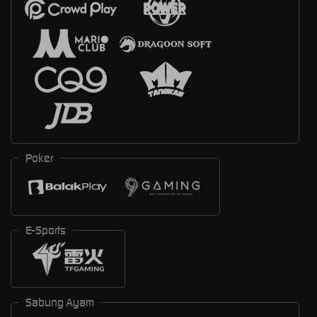
Poker
E-Sports
Sabung Ayam