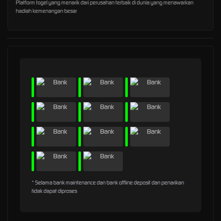
Platform togel yang menarik dari perusahan terbaik di dunia yang menawarkan
hadiah kemenangan besar
* Selama bank maintenance dan bank offline deposit dan penarikan
tidak dapat diproses