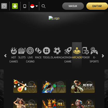
MASUK
DAFTAR
HOT
SLOTS
LIVE
RACE
TOGEL
OLAHRAGA
CRASH
ARCADE
POKER
E-
SABUN
GAMES
CASINO
GAME
SPORTS
AYAM
i
i
i
i
i
i