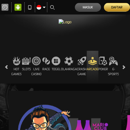
MASUK
DAFTAR
HOT
SLOTS
LIVE
RACE
TOGEL
OLAHRAGA
CRASH
ARCADE
POKER
E-
SABUN
GAMES
CASINO
GAME
SPORTS
AYAM