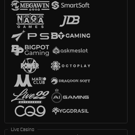
Live Casino