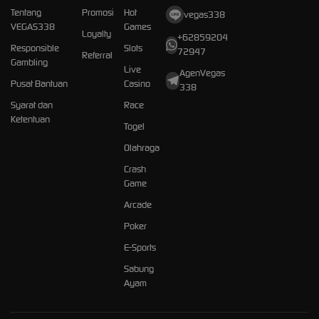
Tentang
Promosi
Hot
vegas338
VEGAS338
Games
Loyalty
+62859204
Responsible
Slots
72947
Referral
Gambling
Live
AgenVegas
Pusat Bantuan
Casino
338
Syarat dan
Race
Ketentuan
Togel
Olahraga
Crash
Game
Arcade
Poker
E-Sports
Sabung
Ayam