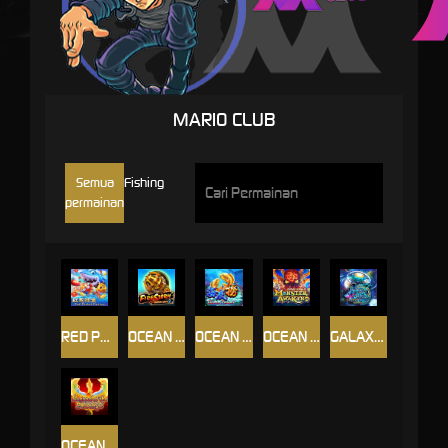
MARIO CLUB
Semua
Fishing
permainan
RED PACKET FISHING
OCEAN KING 2
OCEAN PROJECT
OCEAN KING 3
GALAXY WAR
OCEAN KING 4