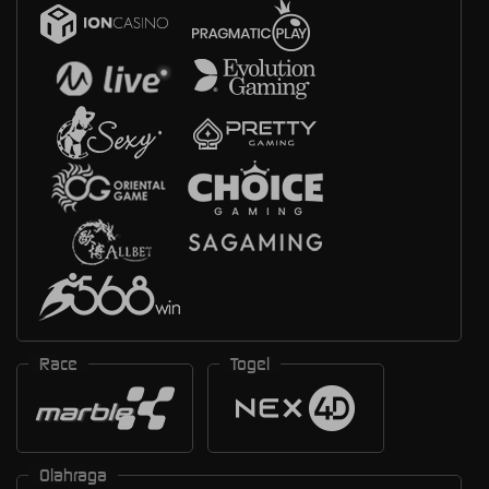
Race
Togel
Olahraga