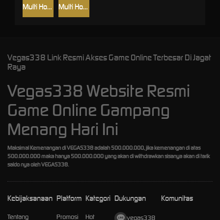
Multi Hot 5 Wild
Multi Hot Wild Ways
Vegas338 Link Resmi Akses Game Online Terbesar Di Jagat
Raya
Vegas338 Website Resmi
Game Online Gampang
Menang Hari Ini
Maksimal Kemenangan di VEGAS338 adalah 500.000.000, jika kemenangan di atas
500.000.000 maka hanya 500.000.000 yang akan di withdrawkan sisanya akan di tarik
saldo nya oleh VEGAS338.
Kebijaksanaan
Platform
Kategori
Dukungan
Komunitas
Tentang
Promosi
Hot
vegas338