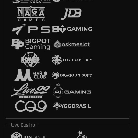
Live Casino