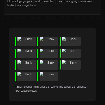
Platform togel yang menarik dari perusahan terbaik di dunia yang menawarkan
hadiah kemenangan besar
* Selama bank maintenance dan bank offline deposit dan penarikan
tidak dapat diproses