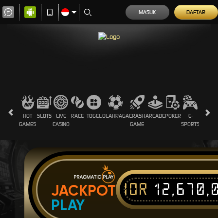
MASUK
DAFTAR
HOT
SLOTS
LIVE
RACE
TOGEL
OLAHRAGA
CRASH
ARCADE
POKER
E-
SABUN
GAMES
CASINO
GAME
SPORTS
AYAM
IDR
12,670,
JACKPOT
PLAY