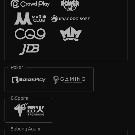
Poker
E-Sports
Sabung Ayam