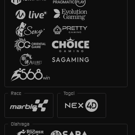
Race
Togel
Olahraga