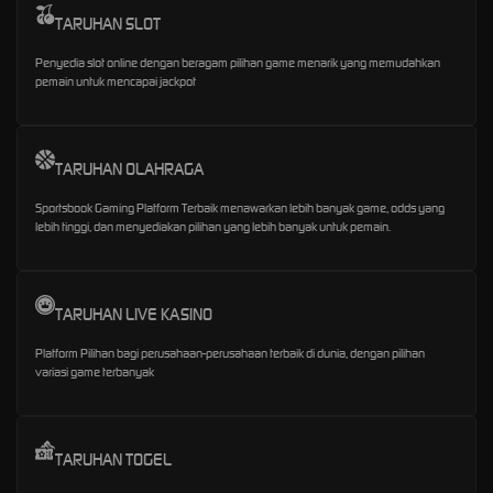
TARUHAN SLOT
Penyedia slot online dengan beragam pilihan game menarik yang memudahkan
pemain untuk mencapai jackpot
TARUHAN OLAHRAGA
Sportsbook Gaming Platform Terbaik menawarkan lebih banyak game, odds yang
lebih tinggi, dan menyediakan pilihan yang lebih banyak untuk pemain.
TARUHAN LIVE KASINO
Platform Pilihan bagi perusahaan-perusahaan terbaik di dunia, dengan pilihan
variasi game terbanyak
TARUHAN TOGEL