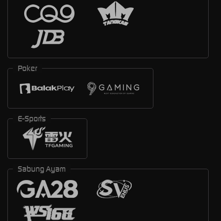
Poker
E-Sports
Sabung Ayam