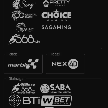
Race
Togel
Olahraga