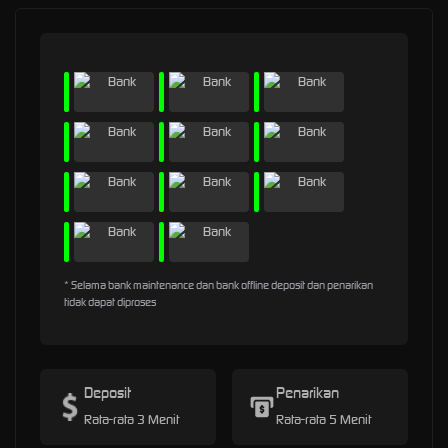
* Selama bank maintenance dan bank offline deposit dan penarikan
tidak dapat diproses
Deposit
Penarikan
Rata-rata 3 Menit
Rata-rata 5 Menit