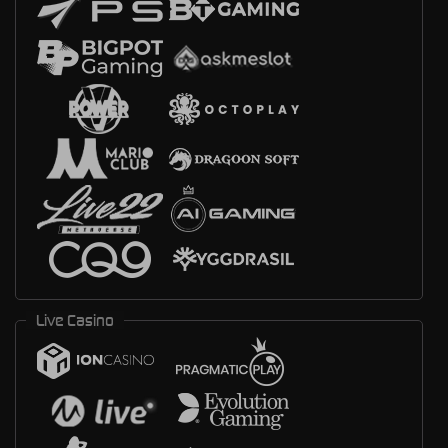
Live Casino