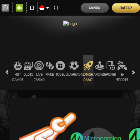
MASUK
DAFTAR
HOT
SLOTS
LIVE
RACE
TOGEL
OLAHRAGA
CRASH
ARCADE
POKER
E-
SABUN
GAMES
CASINO
GAME
SPORTS
AYAM