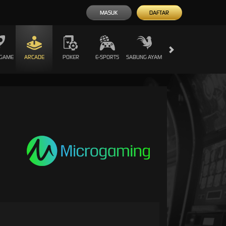
MASUK
DAFTAR
 GAME
ARCADE
POKER
E-SPORTS
SABUNG AYAM
PROMOSI