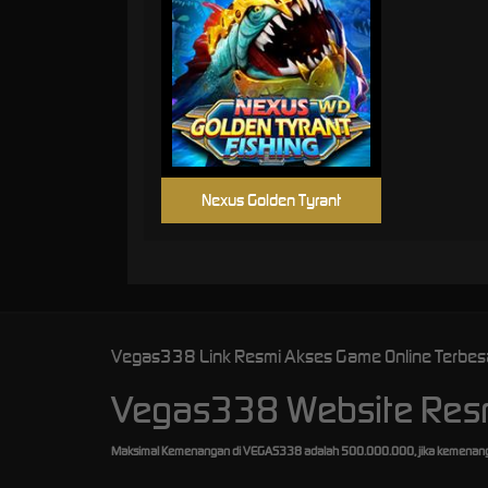
Nexus Golden Tyrant
Vegas338 Link Resmi Akses Game Online Terbesa
Vegas338 Website Resm
Maksimal Kemenangan di VEGAS338 adalah 500.000.000, jika kemenangan