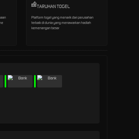
TARUHAN TOGEL
haan
Platform togel yang menarik dari perusahan
ame
terbaik di dunia yang menawarkan hadiah
kemenangan besar