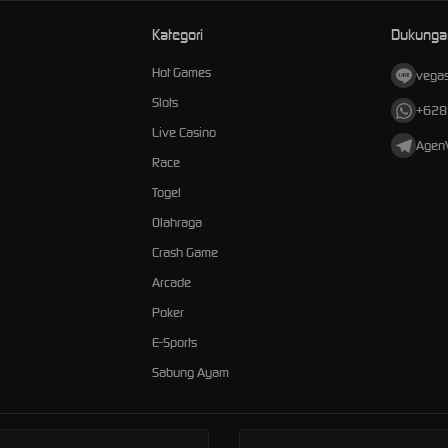
Kategori
Dukunga
Hot Games
vega
Slots
+628
Live Casino
Agen
Race
Togel
Olahraga
Crash Game
Arcade
Poker
E-Sports
Sabung Ayam