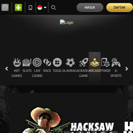
MASUK
DAFTAR
HOT
SLOTS
LIVE
RACE
TOGEL
OLAHRAGA
CRASH
ARCADE
POKER
E-
SABUN
GAMES
CASINO
GAME
SPORTS
AYAM