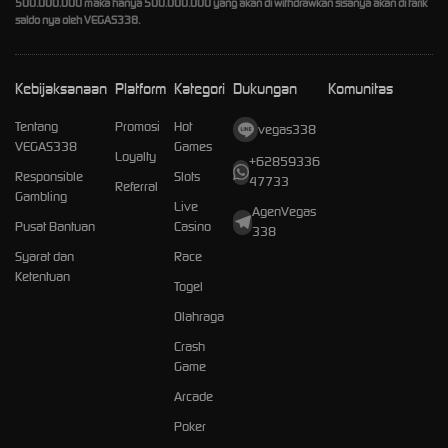
500.000.000 maka hanya 500.000.000 yang akan di withdrawkan sisanya akan di tarik
saldo nya oleh VEGAS338.
Kebijaksanaan
Platform
Kategori
Dukungan
Komunitas
Tentang
Promosi
Hot
vegas338
VEGAS338
Games
Loyalty
+62859336
Responsible
Slots
47733
Referral
Gambling
Live
AgenVegas
Pusat Bantuan
Casino
338
Syarat dan
Race
Ketentuan
Togel
Olahraga
Crash
Game
Arcade
Poker