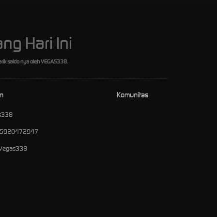
g Hari Ini
rik saldo nya oleh VEGAS338.
n
Komunitas
s338
5920472947
Vegas338