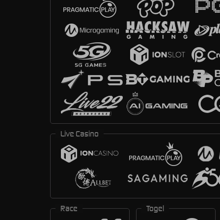
Live Casino
Race
Togel