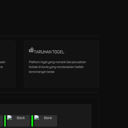
TARUHAN TOGEL
haan
Platform togel yang menarik dari perusahan
ame
terbaik di dunia yang menawarkan hadiah
kemenangan besar