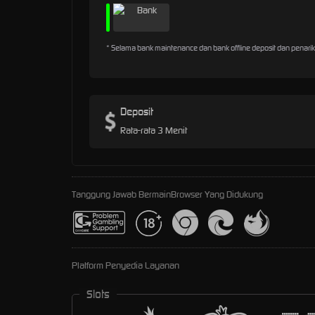
* Selama bank maintenance dan bank offline deposit dan penarik
Deposit
Rata-rata 3 Menit
Tanggung Jawab Bermain
Browser Yang Didukung
Platform Penyedia Layanan
Slots