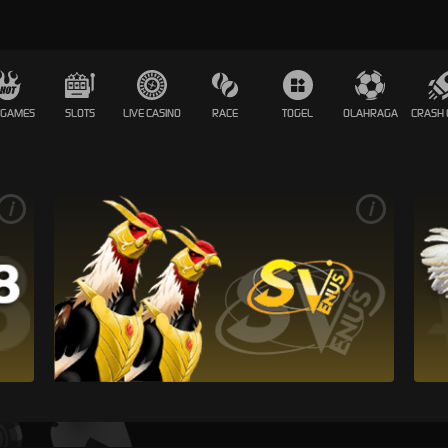
 GAMES
SLOTS
LIVE CASINO
RACE
TOGEL
OLAHRAGA
CRASH
i
i