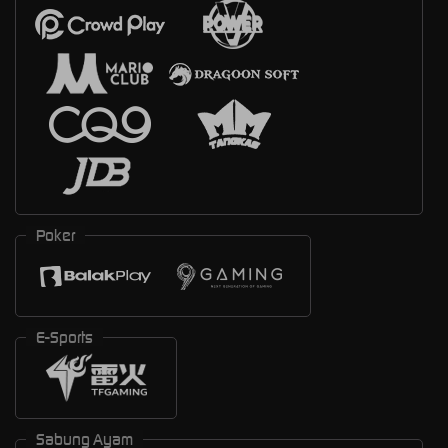
Poker
E-Sports
Sabung Ayam