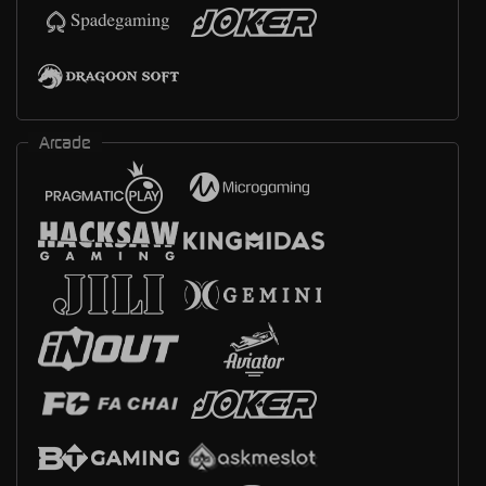
Arcade