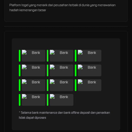
Platform togel yang menarik dari perusahan terbaik di dunia yang menawarkan
hadiah kemenangan besar
* Selama bank maintenance dan bank offline deposit dan penarikan
tidak dapat diproses