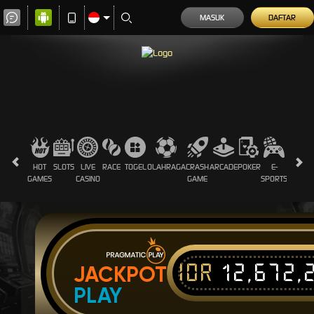
MASUK
DAFTAR
HOT
SLOTS
LIVE
RACE
TOGEL
OLAHRAGA
CRASH
ARCADE
POKER
E-
SABUN
GAMES
CASINO
GAME
SPORTS
AYAM
IDR
12,672,
JACKPOT
PLAY