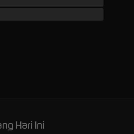
g Hari Ini