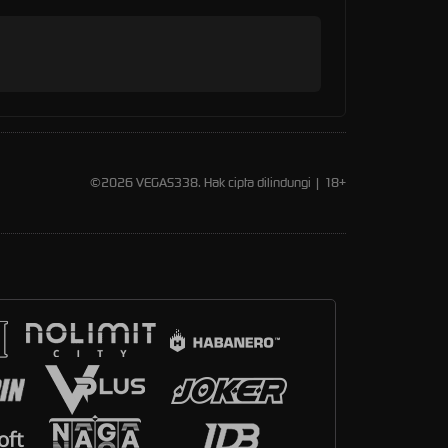
©2026 VEGAS338. Hak cipta dilindungi | 18+