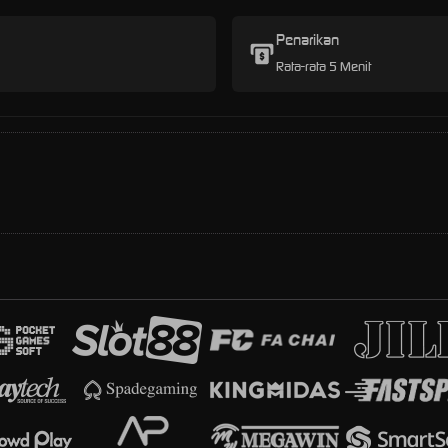
Penarikan
Rata-rata 5 Menit