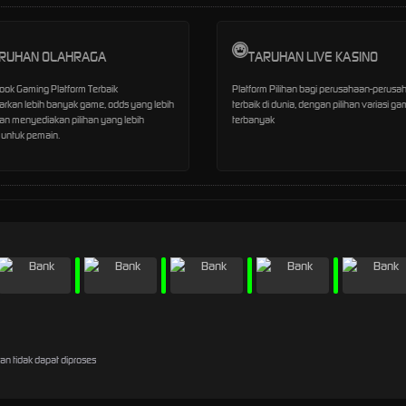
RUHAN OLAHRAGA
TARUHAN LIVE KASINO
ook Gaming Platform Terbaik
Platform Pilihan bagi perusahaan-perusa
kan lebih banyak game, odds yang lebih
terbaik di dunia, dengan pilihan variasi g
 dan menyediakan pilihan yang lebih
terbanyak
untuk pemain.
an tidak dapat diproses