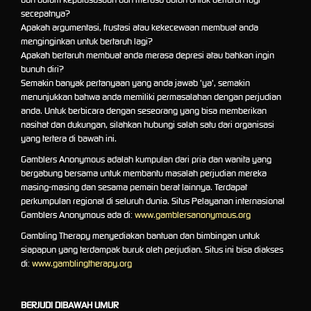
secepatnya?
Apakah argumentasi, frustasi atau kekecewaan membuat anda
menginginkan untuk bertaruh lagi?
Apakah bertaruh membuat anda merasa depresi atau bahkan ingin
bunuh diri?
Semakin banyak pertanyaan yang anda jawab 'ya', semakin
menunjukkan bahwa anda memiliki permasalahan dengan perjudian
anda. Untuk berbicara dengan seseorang yang bisa memberikan
nasihat dan dukungan, silahkan hubungi salah satu dari organisasi
yang tertera di bawah ini.
Gamblers Anonymous adalah kumpulan dari pria dan wanita yang
bergabung bersama untuk membantu masalah perjudian mereka
masing-masing dan sesama pemain berat lainnya. Terdapat
perkumpulan regional di seluruh dunia. Situs Pelayanan internasional
Gamblers Anonymous ada di:
www.gamblersanonymous.org
Gambling Therapy menyediakan bantuan dan bimbingan untuk
siapapun yang terdampak buruk oleh perjudian. Situs ini bisa diakses
di:
www.gamblingtherapy.org
BERJUDI DIBAWAH UMUR