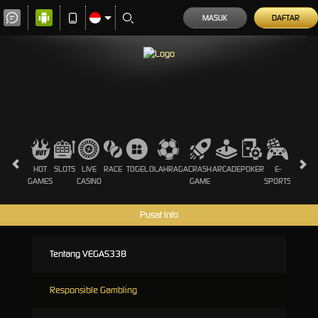
MASUK
DAFTAR
HOT
SLOTS
LIVE
RACE
TOGEL
OLAHRAGA
CRASH
ARCADE
POKER
E-
SABUN
GAMES
CASINO
GAME
SPORTS
AYAM
Pusat Info
Tentang VEGAS338
Responsible Gambling