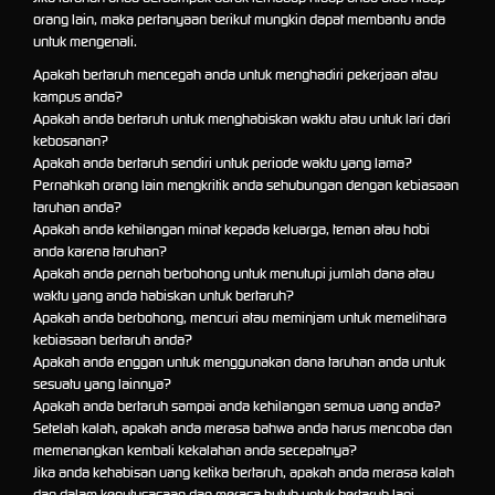
orang lain, maka pertanyaan berikut mungkin dapat membantu anda
untuk mengenali.
Apakah bertaruh mencegah anda untuk menghadiri pekerjaan atau
kampus anda?
Apakah anda bertaruh untuk menghabiskan waktu atau untuk lari dari
kebosanan?
Apakah anda bertaruh sendiri untuk periode waktu yang lama?
Pernahkah orang lain mengkritik anda sehubungan dengan kebiasaan
taruhan anda?
Apakah anda kehilangan minat kepada keluarga, teman atau hobi
anda karena taruhan?
Apakah anda pernah berbohong untuk menutupi jumlah dana atau
waktu yang anda habiskan untuk bertaruh?
Apakah anda berbohong, mencuri atau meminjam untuk memelihara
kebiasaan bertaruh anda?
Apakah anda enggan untuk menggunakan dana taruhan anda untuk
sesuatu yang lainnya?
Apakah anda bertaruh sampai anda kehilangan semua uang anda?
Setelah kalah, apakah anda merasa bahwa anda harus mencoba dan
memenangkan kembali kekalahan anda secepatnya?
Jika anda kehabisan uang ketika bertaruh, apakah anda merasa kalah
dan dalam keputusasaan dan merasa butuh untuk bertaruh lagi