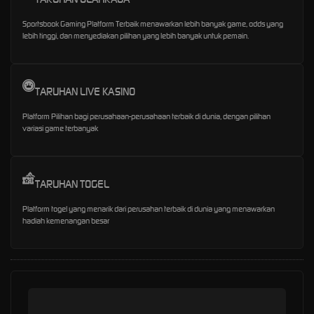
Sportsbook Gaming Platform Terbaik menawarkan lebih banyak game, odds yang
lebih tinggi, dan menyediakan pilihan yang lebih banyak untuk pemain.
TARUHAN LIVE KASINO
Platform Pilihan bagi perusahaan-perusahaan terbaik di dunia, dengan pilihan
variasi game terbanyak
TARUHAN TOGEL
Platform togel yang menarik dari perusahan terbaik di dunia yang menawarkan
hadiah kemenangan besar