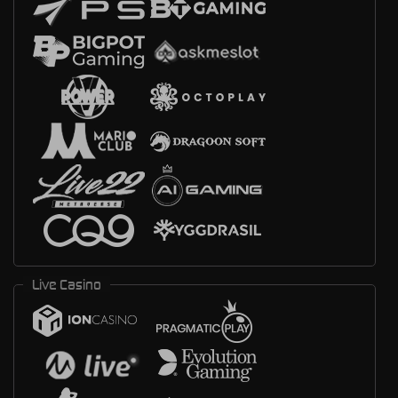
Live Casino