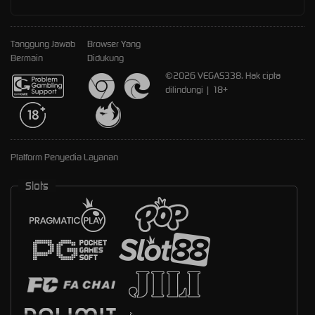
Tanggung Jawab
Browser Yang
Bermain
Didukung
©2026 VEGAS338. Hak cipta
dilindungi | 18+
Platform Penyedia Layanan
Slots