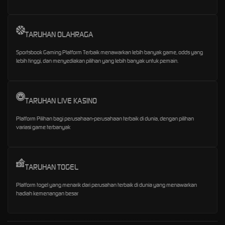
TARUHAN OLAHRAGA
Sportsbook Gaming Platform Terbaik menawarkan lebih banyak game, odds yang
lebih tinggi, dan menyediakan pilihan yang lebih banyak untuk pemain.
TARUHAN LIVE KASINO
Platform Pilihan bagi perusahaan-perusahaan terbaik di dunia, dengan pilihan
variasi game terbanyak
TARUHAN TOGEL
Platform togel yang menarik dari perusahan terbaik di dunia yang menawarkan
hadiah kemenangan besar