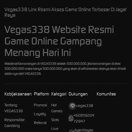
Vegas338 Link Resmi Akses Game Online Terbesar Di Jagat
Raya
Vegas338 Website Resmi
Game Online Gampang
Menang Hari Ini
Maksimal Kemenangan di VEGAS338 adalah 500.000.000, jika kemenangan di atas
500.000.000 maka hanya 500.000.000 yang akan di withdrawkan sisanya akan di tarik
saldo nya oleh VEGAS338.
Kebijaksanaan
Platform
Kategori
Dukungan
Komunitas
Tentang
Promosi
Hot
vegas338
VEGAS338
Games
Loyalty
+62859204
Responsible
Slots
72947
Referral
Gambling
Live
AgenVegas