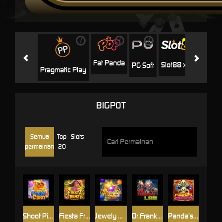
i
i
i
i
i
Facha
Fat Panda
Slot88 x PP
PG Soft
Pragmatic Play
BIGPOT
Semua
Top
Slots
permainan
20
Shoot Piggy
Fiesta Frenzy
Jewely Spin
Dr.Franken’s Lab
Panda’s Jackpot