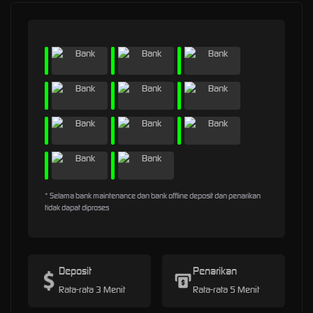
* Selama bank maintenance dan bank offline deposit dan penarikan
tidak dapat diproses
Deposit
Penarikan
Rata-rata 3 Menit
Rata-rata 5 Menit