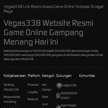
Vegas338 Link Resmi Akses Game Online Terbesar Di Jagat
Raya
Vegas338 Website Resmi
Game Online Gampang
Menang Hari Ini
Maksimal Kemenangan di VEGAS338 adalah 500.000.000, jika kemenangan di atas
500.000.000 maka hanya 500.000.000 yang akan di withdrawkan sisanya akan di tarik
saldo nya oleh VEGAS338.
Kebijaksanaan
Platform
Kategori
Dukungan
Komunitas
Tentang
Promosi
Hot
vegas338
VEGAS338
Games
Loyalty
+62859204
Responsible
Slots
72947
Referral
Gambling
Live
AgenVegas