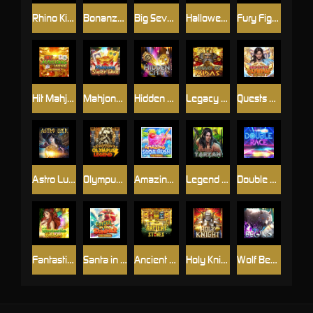
Rhino King
Bonanza Coins
Big Sevens Jackpot
Halloween Ghost
Fury Fighters
Hit Mahjong Wins
Mahjong Super Wins
Hidden City
Legacy of Midas
Quests of Olympus
Astro Luck
Olympus Legend
Amazing Soda Rush
Legend of Tarzan
Double Race
Fantastic Faries
Santa in the Summer
Ancient Stones
Holy Knight
Wolf Begins