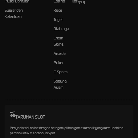
Pusat Bantuan
Casino
338
Syarat dan
Race
Ketentuan
Togel
Olahraga
Crash
Game
Arcade
Poker
E-Sports
Sabung
Ayam
TARUHAN SLOT
Penyedia slot online dengan beragam pilihan game menarik yang memudahkan
pemain untuk mencapai jackpot