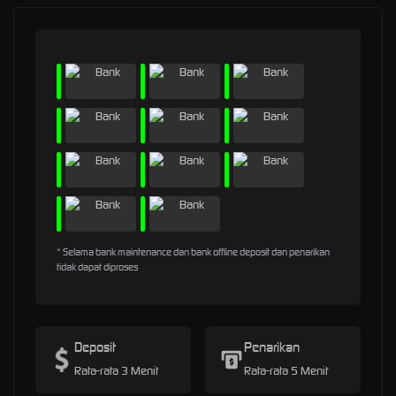
* Selama bank maintenance dan bank offline deposit dan penarikan
tidak dapat diproses
Deposit
Penarikan
Rata-rata 3 Menit
Rata-rata 5 Menit