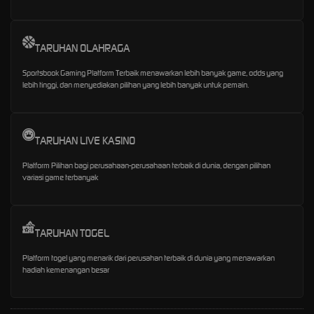
TARUHAN OLAHRAGA
Sportsbook Gaming Platform Terbaik menawarkan lebih banyak game, odds yang
lebih tinggi, dan menyediakan pilihan yang lebih banyak untuk pemain.
TARUHAN LIVE KASINO
Platform Pilihan bagi perusahaan-perusahaan terbaik di dunia, dengan pilihan
variasi game terbanyak
TARUHAN TOGEL
Platform togel yang menarik dari perusahan terbaik di dunia yang menawarkan
hadiah kemenangan besar