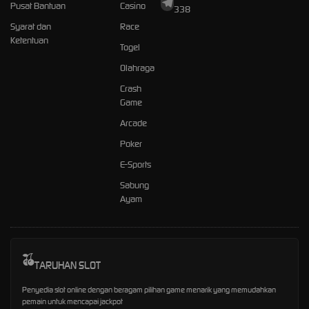
Pusat Bantuan
Casino
338
Syarat dan
Race
Ketentuan
Togel
Olahraga
Crash
Game
Arcade
Poker
E-Sports
Sabung
Ayam
TARUHAN SLOT
Penyedia slot online dengan beragam pilihan game menarik yang memudahkan
pemain untuk mencapai jackpot