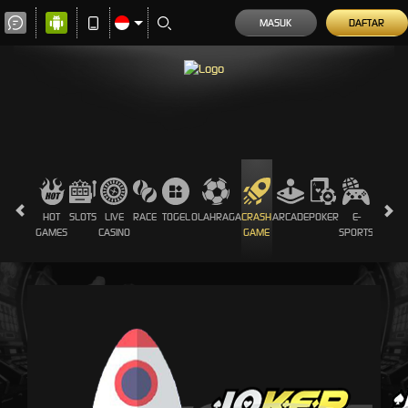
MASUK
DAFTAR
HOT
SLOTS
LIVE
RACE
TOGEL
OLAHRAGA
CRASH
ARCADE
POKER
E-
SABUN
GAMES
CASINO
GAME
SPORTS
AYAM