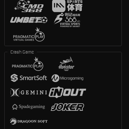
Crash Game