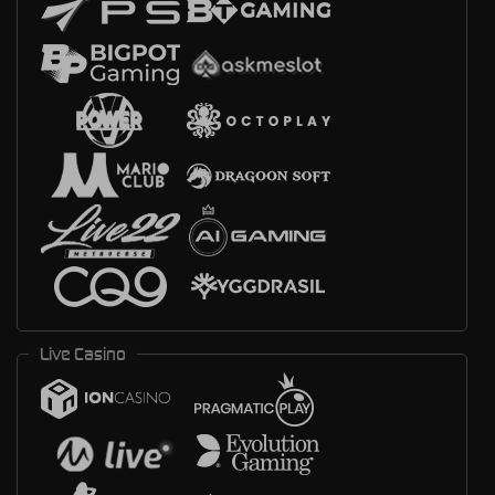
Live Casino