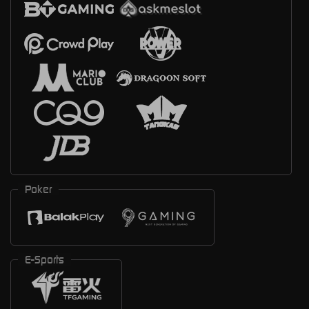
Poker
E-Sports