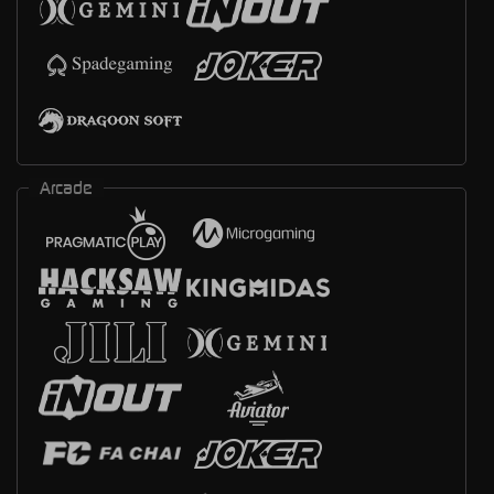
Arcade