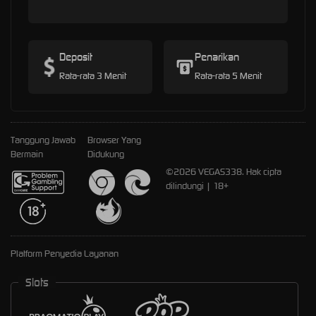
Deposit
Penarikan
Rata-rata 3 Menit
Rata-rata 5 Menit
Tanggung Jawab
Browser Yang
Bermain
Didukung
©2026 VEGAS338. Hak cipta
dilindungi | 18+
Platform Penyedia Layanan
Slots