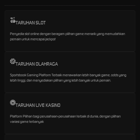
TARUHAN SLOT
Penyedia slot online dengan beragam pilihan game menarik yang memudahkan
pemain untuk mencapai jackpot
TARUHAN OLAHRAGA
Sportsbook Gaming Platform Terbaik menawarkan lebih banyak game, odds yang
lebih tinggi, dan menyediakan pilihan yang lebih banyak untuk pemain.
TARUHAN LIVE KASINO
Platform Pilihan bagi perusahaan-perusahaan terbaik di dunia, dengan pilihan
variasi game terbanyak