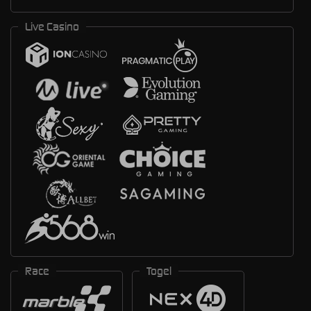
Live Casino
Race
Togel