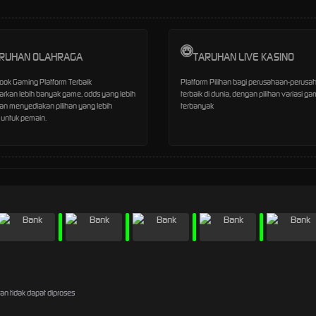
RUHAN OLAHRAGA
TARUHAN LIVE KASINO
ook Gaming Platform Terbaik
Platform Pilihan bagi perusahaan-perusa
kan lebih banyak game, odds yang lebih
terbaik di dunia, dengan pilihan variasi g
 dan menyediakan pilihan yang lebih
terbanyak
untuk pemain.
an tidak dapat diproses