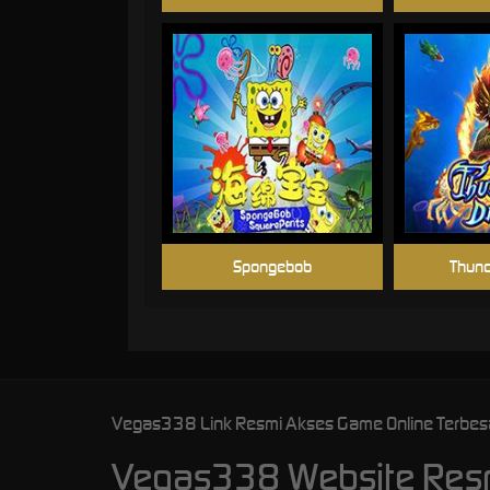
Spongebob
Thund
Vegas338 Link Resmi Akses Game Online Terbesa
Vegas338 Website Resm