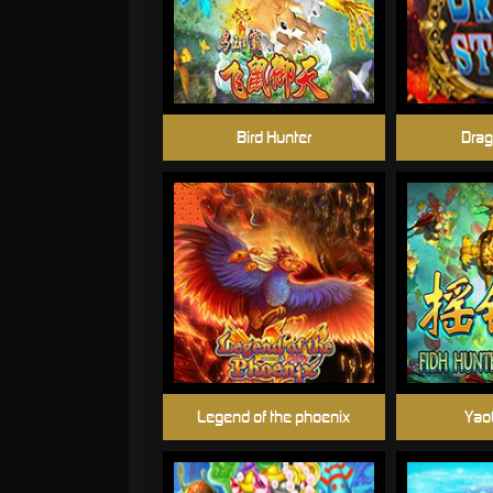
Bird Hunter
Drag
Legend of the phoenix
Yao