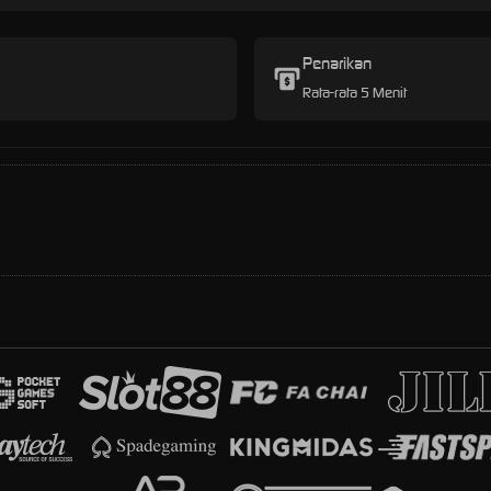
Penarikan
Rata-rata 5 Menit