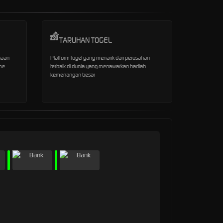
TARUHAN TOGEL
haan
Platform togel yang menarik dari perusahan
ame
terbaik di dunia yang menawarkan hadiah
kemenangan besar